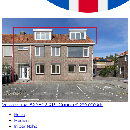
2802 XR · Gouda
Vossiusstraat 52
€ 299.000 k.k.
Heim
Medien
In der Nähe