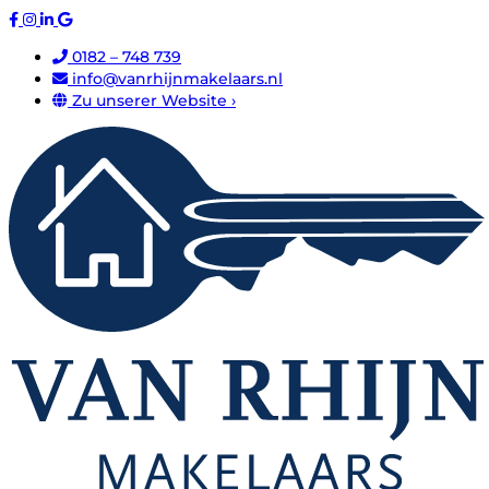
0182 – 748 739
info@vanrhijnmakelaars.nl
Zu unserer Website ›