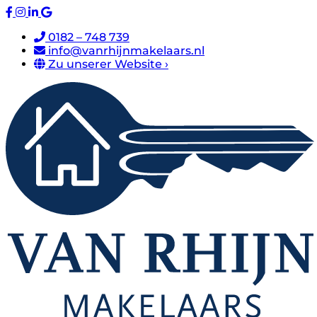
0182 – 748 739
info@vanrhijnmakelaars.nl
Zu unserer Website ›